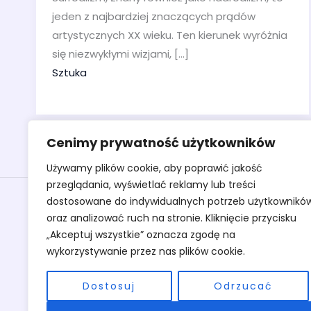
jeden z najbardziej znaczących prądów
artystycznych XX wieku. Ten kierunek wyróżnia
się niezwykłymi wizjami, […]
Sztuka
Cenimy prywatność użytkowników
Używamy plików cookie, aby poprawić jakość
przeglądania, wyświetlać reklamy lub treści
Obrazy
dostosowane do indywidualnych potrzeb użytkownikó
oraz analizować ruch na stronie. Kliknięcie przycisku
Rzeźby
„Akceptuj wszystkie” oznacza zgodę na
Sztuka
wykorzystywanie przez nas plików cookie.
Warsztaty
O pracowni
Dostosuj
Odrzucać
Kontakt