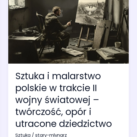
Sztuka i malarstwo
polskie w trakcie II
wojny światowej –
twórczość, opór i
utracone dziedzictwo
Sztuka
/
stary-mlynarz