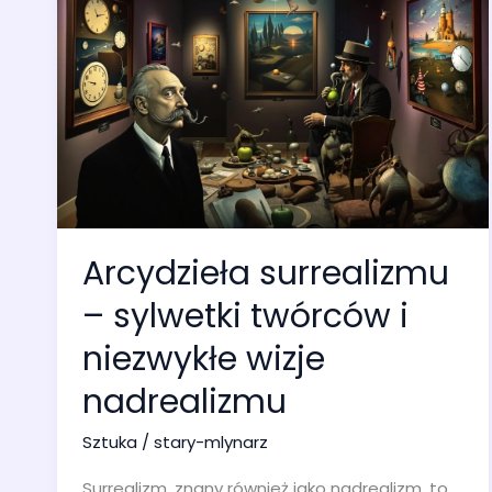
Arcydzieła surrealizmu
– sylwetki twórców i
niezwykłe wizje
nadrealizmu
Sztuka
/
stary-mlynarz
Surrealizm, znany również jako nadrealizm, to