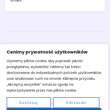
Sztuka
Obrazy
Cenimy prywatność użytkowników
Rzeźby
Sztuka
Używamy plików cookie, aby poprawić jakość
Warsztaty
przeglądania, wyświetlać reklamy lub treści
O pracowni
dostosowane do indywidualnych potrzeb użytkowników
Kontakt
oraz analizować ruch na stronie. Kliknięcie przycisku
„Akceptuj wszystkie” oznacza zgodę na
wykorzystywanie przez nas plików cookie.
Dostosuj
Odrzucać
Copyright © 2026 Pracownia Stary Młyn | Powered by Pracownia Stary