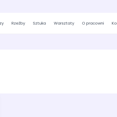
zy
Rzeźby
Sztuka
Warsztaty
O pracowni
Ko