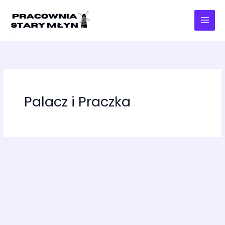
Przejdź
do
treści
Palacz i Praczka