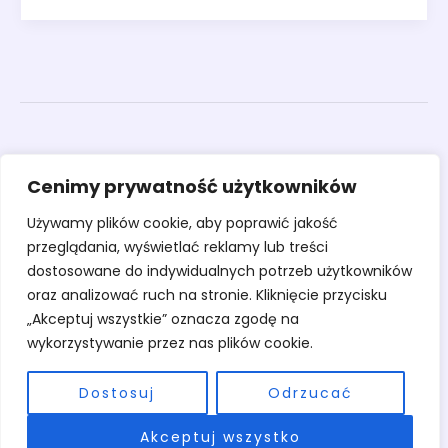
Obrazy
Cenimy prywatność użytkowników
Rzeźby
Sztuka
Używamy plików cookie, aby poprawić jakość
Warsztaty
przeglądania, wyświetlać reklamy lub treści
O pracowni
dostosowane do indywidualnych potrzeb użytkowników
Kontakt
oraz analizować ruch na stronie. Kliknięcie przycisku
„Akceptuj wszystkie” oznacza zgodę na
wykorzystywanie przez nas plików cookie.
Dostosuj
Odrzucać
Copyright © 2026 Pracownia Stary Młyn | Powered by Pracownia Stary
Akceptuj wszystko
Młyn