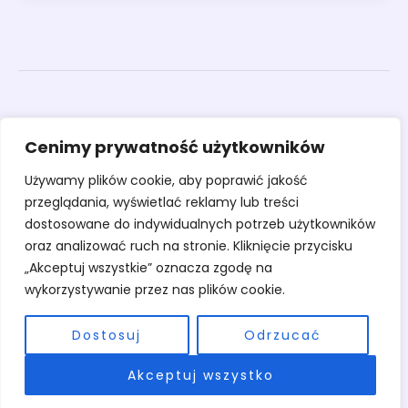
Obrazy
Cenimy prywatność użytkowników
Rzeźby
Sztuka
Używamy plików cookie, aby poprawić jakość
Warsztaty
przeglądania, wyświetlać reklamy lub treści
O pracowni
dostosowane do indywidualnych potrzeb użytkowników
Kontakt
oraz analizować ruch na stronie. Kliknięcie przycisku
„Akceptuj wszystkie” oznacza zgodę na
wykorzystywanie przez nas plików cookie.
Dostosuj
Odrzucać
Copyright © 2026 Pracownia Stary Młyn | Powered by Pracownia Stary
Akceptuj wszystko
Młyn