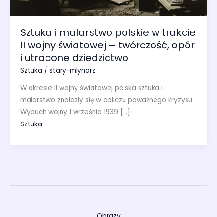
Sztuka i malarstwo polskie w trakcie
II wojny światowej – twórczość, opór
i utracone dziedzictwo
Sztuka
/
stary-mlynarz
W okresie II wojny światowej polska sztuka i
malarstwo znalazły się w obliczu poważnego kryzysu.
Wybuch wojny 1 września 1939 […]
Sztuka
Obrazy