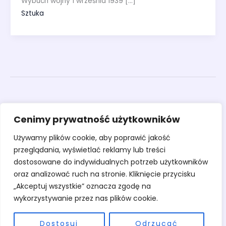
Wybuch wojny 1 września 1939 […]
Sztuka
Obrazy
Cenimy prywatność użytkowników
Rzeźby
Sztuka
Używamy plików cookie, aby poprawić jakość
Warsztaty
przeglądania, wyświetlać reklamy lub treści
O pracowni
dostosowane do indywidualnych potrzeb użytkowników
Kontakt
oraz analizować ruch na stronie. Kliknięcie przycisku
„Akceptuj wszystkie” oznacza zgodę na
wykorzystywanie przez nas plików cookie.
Dostosuj
Odrzucać