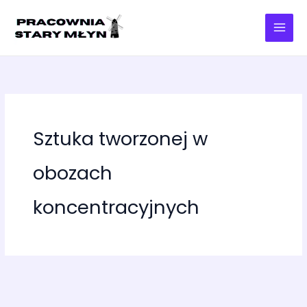
Przejdź
do
treści
Sztuka tworzonej w
obozach
koncentracyjnych