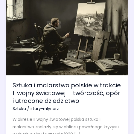
Sztuka i malarstwo polskie w trakcie
II wojny światowej – twórczość, opór
i utracone dziedzictwo
Sztuka
/
stary-mlynarz
W okresie II wojny światowej polska sztuka i
malarstwo znalazły się w obliczu poważnego kryzysu.