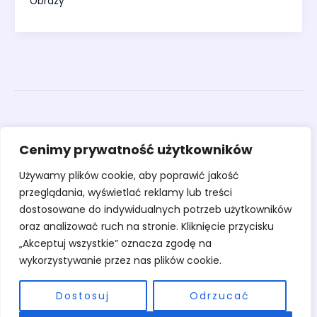
Obrazy
Obrazy
Cenimy prywatność użytkowników
Rzeźby
Sztuka
Używamy plików cookie, aby poprawić jakość
Warsztaty
przeglądania, wyświetlać reklamy lub treści
O pracowni
dostosowane do indywidualnych potrzeb użytkowników
Kontakt
oraz analizować ruch na stronie. Kliknięcie przycisku
„Akceptuj wszystkie” oznacza zgodę na
wykorzystywanie przez nas plików cookie.
Dostosuj
Odrzucać
Copyright © 2026 Pracownia Stary Młyn | Powered by Pracownia Stary