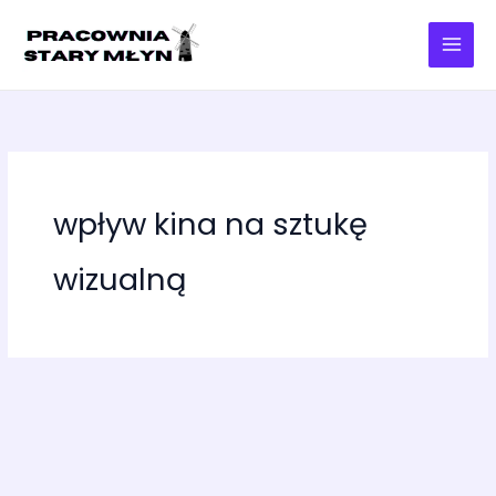
Przejdź
do
treści
wpływ kina na sztukę
wizualną