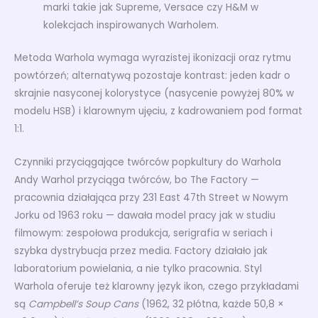
marki takie jak Supreme, Versace czy H&M w
kolekcjach inspirowanych Warholem.
Metoda Warhola wymaga wyrazistej ikonizacji oraz rytmu
powtórzeń; alternatywą pozostaje kontrast: jeden kadr o
skrajnie nasyconej kolorystyce (nasycenie powyżej 80% w
modelu HSB) i klarownym ujęciu, z kadrowaniem pod format
1:1.
Czynniki przyciągające twórców popkultury do Warhola
Andy Warhol przyciąga twórców, bo The Factory —
pracownia działająca przy 231 East 47th Street w Nowym
Jorku od 1963 roku — dawała model pracy jak w studiu
filmowym: zespołowa produkcja, serigrafia w seriach i
szybka dystrybucja przez media. Factory działało jak
laboratorium powielania, a nie tylko pracownia. Styl
Warhola oferuje też klarowny język ikon, czego przykładami
są
Campbell’s Soup Cans
(1962, 32 płótna, każde 50,8 ×