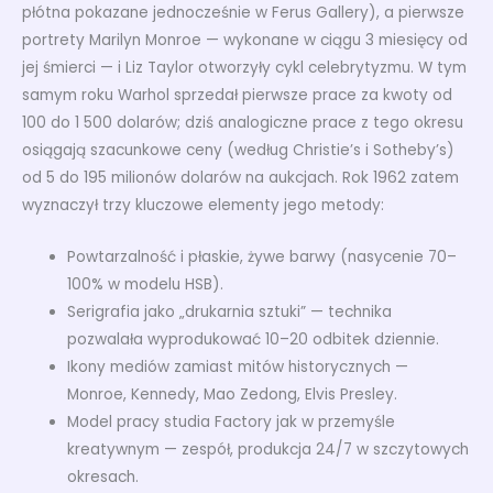
płótna pokazane jednocześnie w Ferus Gallery), a pierwsze
portrety Marilyn Monroe — wykonane w ciągu 3 miesięcy od
jej śmierci — i Liz Taylor otworzyły cykl celebrytyzmu. W tym
samym roku Warhol sprzedał pierwsze prace za kwoty od
100 do 1 500 dolarów; dziś analogiczne prace z tego okresu
osiągają szacunkowe ceny (według Christie’s i Sotheby’s)
od 5 do 195 milionów dolarów na aukcjach. Rok 1962 zatem
wyznaczył trzy kluczowe elementy jego metody:
Powtarzalność i płaskie, żywe barwy (nasycenie 70–
100% w modelu HSB).
Serigrafia jako „drukarnia sztuki” — technika
pozwalała wyprodukować 10–20 odbitek dziennie.
Ikony mediów zamiast mitów historycznych —
Monroe, Kennedy, Mao Zedong, Elvis Presley.
Model pracy studia Factory jak w przemyśle
kreatywnym — zespół, produkcja 24/7 w szczytowych
okresach.