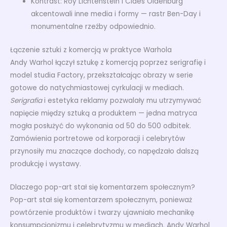
Kontrast: Roy Lichtenstein i Claes Oldenburg
akcentowali inne media i formy — rastr Ben-Day i
monumentalne rzeźby odpowiednio.
Łączenie sztuki z komercją w praktyce Warhola
Andy Warhol łączył sztukę z komercją poprzez serigrafię i
model studia Factory, przekształcając obrazy w serie
gotowe do natychmiastowej cyrkulacji w mediach.
Serigrafia
i estetyka reklamy pozwalały mu utrzymywać
napięcie między sztuką a produktem — jedna matryca
mogła posłużyć do wykonania od 50 do 500 odbitek.
Zamówienia portretowe od korporacji i celebrytów
przynosiły mu znaczące dochody, co napędzało dalszą
produkcję i wystawy.
Dlaczego pop-art stał się komentarzem społecznym?
Pop-art stał się komentarzem społecznym, ponieważ
powtórzenie produktów i twarzy ujawniało mechanikę
konsumpcjonizmu i celebrytyzmu w mediach. Andy Warhol