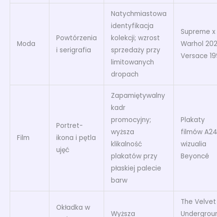
Natychmiastowa
identyfikacja
Supreme x
Powtórzenia
kolekcji; wzrost
Moda
Warhol 202
i serigrafia
sprzedaży przy
Versace 19
limitowanych
dropach
Zapamiętywalny
kadr
promocyjny;
Plakaty
Portret-
wyższa
filmów A24
Film
ikona i pętla
klikalność
wizualia
ujęć
plakatów przy
Beyoncé
płaskiej palecie
barw
The Velvet
Okładka w
Wyższa
Undergrou