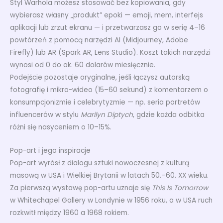
Styl Warhola możesz stosować bez kopiowania, gdy
wybierasz własny „produkt” epoki — emoji, mem, interfejs
aplikacji lub zrzut ekranu — i przetwarzasz go w serię 4–16
powtórzeń z pomocą narzędzi AI (Midjourney, Adobe
Firefly) lub AR (Spark AR, Lens Studio). Koszt takich narzędzi
wynosi od 0 do ok. 60 dolarów miesięcznie.
Podejście pozostaje oryginalne, jeśli łączysz autorską
fotografię i mikro-wideo (15–60 sekund) z komentarzem o
konsumpcjonizmie i celebrytyzmie — np. seria portretów
influencerów w stylu
Marilyn Diptych
, gdzie każda odbitka
różni się nasyceniem o 10–15%.
Pop-art i jego inspiracje
Pop-art wyrósł z dialogu sztuki nowoczesnej z kulturą
masową w USA i Wielkiej Brytanii w latach 50.–60. XX wieku.
Za pierwszą wystawę pop-artu uznaje się
This Is Tomorrow
w Whitechapel Gallery w Londynie w 1956 roku, a w USA ruch
rozkwitł między 1960 a 1968 rokiem.