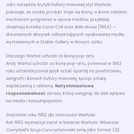
Jako narzędzie krytyki kultury masowej styl Warhola
pokazuje, że zwykły produkt staje się ikoną, a ikona odsłania
mechanizm pragnienia w epoce mediów; przykłady
obejmują butelkę Coca-Coli oraz
Brillo Boxes
(1964) —
drewnianych skrzynek odtwarzających opakowania mydła,
wystawionych w Stable Gallery w Nowym Jorku.
Dlaczego Warhol uchodzi za ikonę pop-artu
Andy Warhol uchodzi za ikonę pop-artu, ponieważ w 1962
roku ustandaryzował język sztuki opartej na powtórzeniu,
serigrafii i ikonach kultury masowej, łącząc sztukę
współczesną z reklamą.
Natychmiastowa
rozpoznawalność
obrazu, którą osiągnął, do dziś wpływa
na media i konsumpcjonizm.
Znaczenie roku 1962 dla twórczości Warhola
Rok 1962 wyznaczył zwrot w karierze Warhola. Wówczas
Campbell’s Soup Cans
ustanowiło serię jako format (32