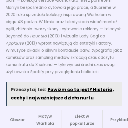
plam — kolekcja Versace wiosna/lato 1991 z portretem
Marilyn bezpośrednio cytowała jego prace, a Supreme w
2020 roku sprzedało kolekcję inspirowaną Warholem w
ciągu 48 godzin. W filmie oraz teledyskach widać montaż
pętli, zbliżenia twarzy-ikony i cytowanie reklamy — teledysk
Beyoncé do
Haunted
(2013) i wizualia Lady Gagi do
Applause
(2013) wprost nawiązują do estetyki Factory.
W muzyce okładki o silnym kontraście barw, typografia jak z
komiksów oraz sampling mediów skracają czas odczytu
komunikatu do 3 sekund — tyle wynosi średni czas uwagi
użytkownika Spotify przy przeglądaniu biblioteki.
Przeczytaj też:
Fowizm co to jest? Historia,
cechy i najważniejsze dzieła nurtu
Motyw
Efekt w
Obszar
Przykład
Warhola
popkulturze