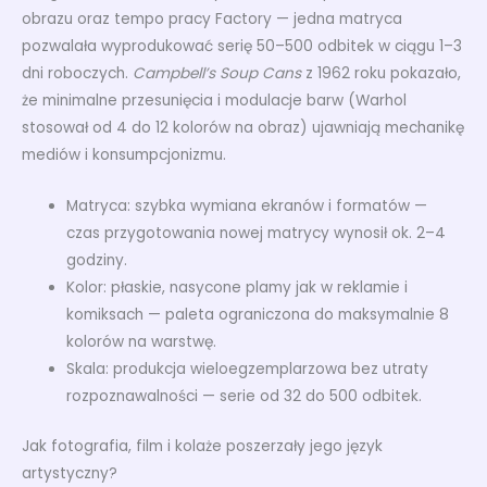
obrazu oraz tempo pracy Factory — jedna matryca
pozwalała wyprodukować serię 50–500 odbitek w ciągu 1–3
dni roboczych.
Campbell’s Soup Cans
z 1962 roku pokazało,
że minimalne przesunięcia i modulacje barw (Warhol
stosował od 4 do 12 kolorów na obraz) ujawniają mechanikę
mediów i konsumpcjonizmu.
Matryca: szybka wymiana ekranów i formatów —
czas przygotowania nowej matrycy wynosił ok. 2–4
godziny.
Kolor: płaskie, nasycone plamy jak w reklamie i
komiksach — paleta ograniczona do maksymalnie 8
kolorów na warstwę.
Skala: produkcja wieloegzemplarzowa bez utraty
rozpoznawalności — serie od 32 do 500 odbitek.
Jak fotografia, film i kolaże poszerzały jego język
artystyczny?