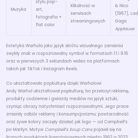
stylu pop-
klikalność w
& Nico
Muzyka
art,
serwisach
(1967), La
fotografia +
streamingowych
Gaga
flat color
Applause
Estetyka Warhola jako język skrótu wizualnego zamienia
zwykły znak w rozpoznawalny symbol w formatach 1:1 i 9:16
oraz w pierwszych 3 sekundach wideo na platformach
takich jak TikTok i Instagram Reels.
Co ukształtowało popkulturę dzięki Warholowi
Andy Warhol ukształtował popkulturę, bo przełożył reklamę,
produkty codzienne i gwiazdy mediów na język sztuki,
czyniąc obrazy natychmiast rozpoznawalnymi. Jego prace
zmieniły odbiór reklamy i konsumpcjonizmu: powtarzalność
oraz żywe kolory zaczęły działać jak logo — od Campbell’s
po Marilyn. Motyw
Campbell’s Soup Cans
pojawił się na
licznych produktach licencjonowanych między 1962 a 2023