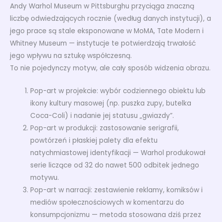
Andy Warhol Museum w Pittsburghu przyciąga znaczną
liczbę odwiedzających rocznie (według danych instytucji), a
jego prace są stale eksponowane w MoMA, Tate Modern i
Whitney Museum — instytucje te potwierdzają trwałość
jego wpływu na sztukę współczesną.
To nie pojedynczy motyw, ale cały sposób widzenia obrazu.
Pop-art w projekcie: wybór codziennego obiektu lub
ikony kultury masowej (np. puszka zupy, butelka
Coca-Coli) i nadanie jej statusu „gwiazdy”.
Pop-art w produkcji: zastosowanie serigrafii,
powtórzeń i płaskiej palety dla efektu
natychmiastowej identyfikacji — Warhol produkował
serie liczące od 32 do nawet 500 odbitek jednego
motywu.
Pop-art w narracji: zestawienie reklamy, komiksów i
mediów społecznościowych w komentarzu do
konsumpcjonizmu — metoda stosowana dziś przez