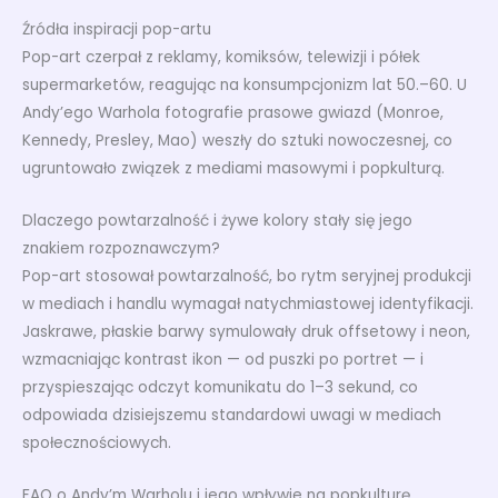
Źródła inspiracji pop-artu
Pop-art czerpał z reklamy, komiksów, telewizji i półek
supermarketów, reagując na konsumpcjonizm lat 50.–60. U
Andy’ego Warhola fotografie prasowe gwiazd (Monroe,
Kennedy, Presley, Mao) weszły do sztuki nowoczesnej, co
ugruntowało związek z mediami masowymi i popkulturą.
Dlaczego powtarzalność i żywe kolory stały się jego
znakiem rozpoznawczym?
Pop-art stosował powtarzalność, bo rytm seryjnej produkcji
w mediach i handlu wymagał natychmiastowej identyfikacji.
Jaskrawe, płaskie barwy symulowały druk offsetowy i neon,
wzmacniając kontrast ikon — od puszki po portret — i
przyspieszając odczyt komunikatu do 1–3 sekund, co
odpowiada dzisiejszemu standardowi uwagi w mediach
społecznościowych.
FAQ o Andy’m Warholu i jego wpływie na popkulturę