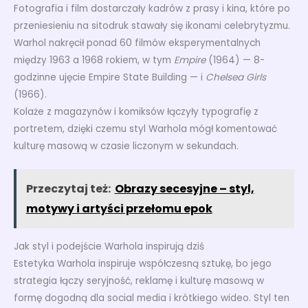
Fotografia i film dostarczały kadrów z prasy i kina, które po
przeniesieniu na sitodruk stawały się ikonami celebrytyzmu.
Warhol nakręcił ponad 60 filmów eksperymentalnych
między 1963 a 1968 rokiem, w tym
Empire
(1964) — 8-
godzinne ujęcie Empire State Building — i
Chelsea Girls
(1966).
Kolaże z magazynów i komiksów łączyły typografię z
portretem, dzięki czemu styl Warhola mógł komentować
kulturę masową w czasie liczonym w sekundach.
Przeczytaj też:
Obrazy secesyjne – styl,
motywy i artyści przełomu epok
Jak styl i podejście Warhola inspirują dziś
Estetyka Warhola inspiruje współczesną sztukę, bo jego
strategia łączy seryjność, reklamę i kulturę masową w
formę dogodną dla social media i krótkiego wideo. Styl ten