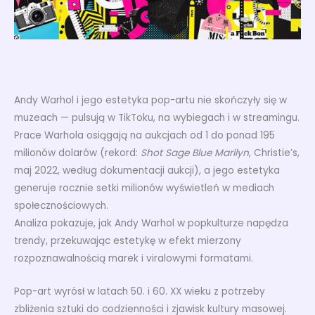
Andy Warhol i jego estetyka pop-artu nie skończyły się w
muzeach — pulsują w TikToku, na wybiegach i w streamingu.
Prace Warhola osiągają na aukcjach od 1 do ponad 195
milionów dolarów (rekord:
Shot Sage Blue Marilyn
, Christie’s,
maj 2022, według dokumentacji aukcji), a jego estetyka
generuje rocznie setki milionów wyświetleń w mediach
społecznościowych.
Analiza pokazuje, jak Andy Warhol w popkulturze napędza
trendy, przekuwając estetykę w efekt mierzony
rozpoznawalnością marek i viralowymi formatami.
Pop-art wyrósł w latach 50. i 60. XX wieku z potrzeby
zbliżenia sztuki do codzienności i zjawisk kultury masowej.