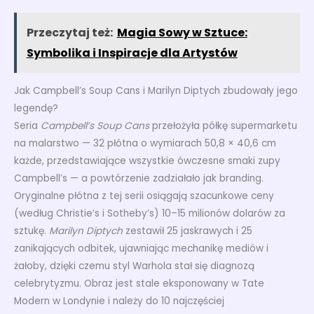
Przeczytaj też:
Magia Sowy w Sztuce:
Symbolika i Inspiracje dla Artystów
Jak Campbell’s Soup Cans i Marilyn Diptych zbudowały jego
legendę?
Seria
Campbell’s Soup Cans
przełożyła półkę supermarketu
na malarstwo — 32 płótna o wymiarach 50,8 × 40,6 cm
każde, przedstawiające wszystkie ówczesne smaki zupy
Campbell’s — a powtórzenie zadziałało jak branding.
Oryginalne płótna z tej serii osiągają szacunkowe ceny
(według Christie’s i Sotheby’s) 10–15 milionów dolarów za
sztukę.
Marilyn Diptych
zestawił 25 jaskrawych i 25
zanikających odbitek, ujawniając mechanikę mediów i
żałoby, dzięki czemu styl Warhola stał się diagnozą
celebrytyzmu. Obraz jest stale eksponowany w Tate
Modern w Londynie i należy do 10 najczęściej