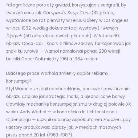
fotograficzne portrety gwiazd, korzystając z serigrafii, by
tworzyć serie jak
Campbell’s Soup Cans
(32 płótna,
wystawione po raz pierwszy w Ferus Gallery w Los Angeles
w lipcu 1962, według dokumentacji wystawy) i
Marilyn
Diptych
(50 odbitek na dwóch płótnach). W latach 60.
obrazy Coca-Coli i kadry z filmów zaczęły funkcjonować jak
znaki kulturowe — Warhol namalował ponad 200 wersji
butelki Coca-Coli między 1961 a 1964 rokiem.
Dlaczego prace Warhola zmieniły odbiór reklamy i
konsumpcji?
Styl Warhola zmienił odbiór reklamy, ponieważ powtórzenie
obrazu działało jak strategia marki, a ujednolicone barwy
ujawniały mechanikę konsumpcjonizmu w drugiej połowie XX
wieku. Andy Warhol — w kontraście do Lichtensteina i
Oldenburga — uczynił odbiorcę współautorem znaczeń, gdy
Factory produkowało obrazy jak w mediach masowych
przez ponad 20 lat (1963–1987).