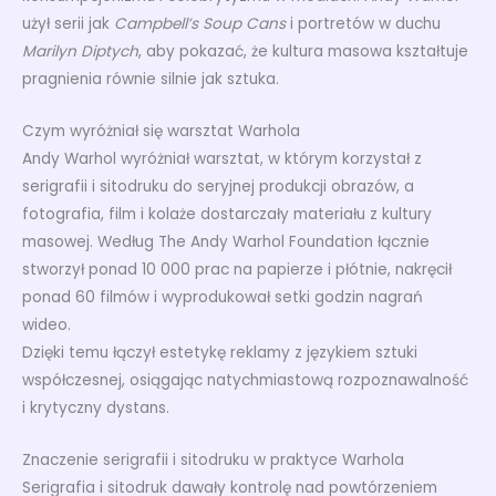
użył serii jak
Campbell’s Soup Cans
i portretów w duchu
Marilyn Diptych
, aby pokazać, że kultura masowa kształtuje
pragnienia równie silnie jak sztuka.
Czym wyróżniał się warsztat Warhola
Andy Warhol wyróżniał warsztat, w którym korzystał z
serigrafii i sitodruku do seryjnej produkcji obrazów, a
fotografia, film i kolaże dostarczały materiału z kultury
masowej. Według The Andy Warhol Foundation łącznie
stworzył ponad 10 000 prac na papierze i płótnie, nakręcił
ponad 60 filmów i wyprodukował setki godzin nagrań
wideo.
Dzięki temu łączył estetykę reklamy z językiem sztuki
współczesnej, osiągając natychmiastową rozpoznawalność
i krytyczny dystans.
Znaczenie serigrafii i sitodruku w praktyce Warhola
Serigrafia i sitodruk dawały kontrolę nad powtórzeniem