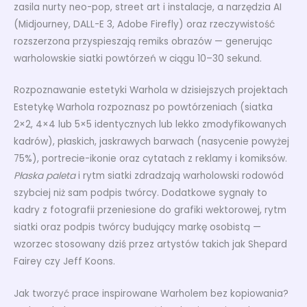
zasila nurty neo-pop, street art i instalacje, a narzędzia AI
(Midjourney, DALL-E 3, Adobe Firefly) oraz rzeczywistość
rozszerzona przyspieszają remiks obrazów — generując
warholowskie siatki powtórzeń w ciągu 10–30 sekund.
Rozpoznawanie estetyki Warhola w dzisiejszych projektach
Estetykę Warhola rozpoznasz po powtórzeniach (siatka
2×2, 4×4 lub 5×5 identycznych lub lekko zmodyfikowanych
kadrów), płaskich, jaskrawych barwach (nasycenie powyżej
75%), portrecie-ikonie oraz cytatach z reklamy i komiksów.
Płaska paleta
i rytm siatki zdradzają warholowski rodowód
szybciej niż sam podpis twórcy. Dodatkowe sygnały to
kadry z fotografii przeniesione do grafiki wektorowej, rytm
siatki oraz podpis twórcy budujący markę osobistą —
wzorzec stosowany dziś przez artystów takich jak Shepard
Fairey czy Jeff Koons.
Jak tworzyć prace inspirowane Warholem bez kopiowania?