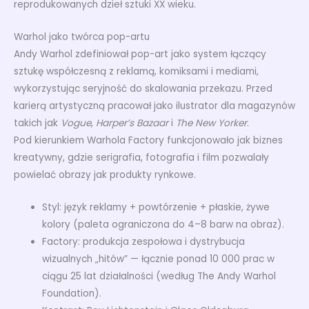
reprodukowanych dzieł sztuki XX wieku.
Warhol jako twórca pop-artu
Andy Warhol zdefiniował pop-art jako system łączący
sztukę współczesną z reklamą, komiksami i mediami,
wykorzystując seryjność do skalowania przekazu. Przed
karierą artystyczną pracował jako ilustrator dla magazynów
takich jak
Vogue
,
Harper’s Bazaar
i
The New Yorker
.
Pod kierunkiem Warhola Factory funkcjonowało jak biznes
kreatywny, gdzie serigrafia, fotografia i film pozwalały
powielać obrazy jak produkty rynkowe.
Styl: język reklamy + powtórzenie + płaskie, żywe
kolory (paleta ograniczona do 4–8 barw na obraz).
Factory: produkcja zespołowa i dystrybucja
wizualnych „hitów” — łącznie ponad 10 000 prac w
ciągu 25 lat działalności (według The Andy Warhol
Foundation).