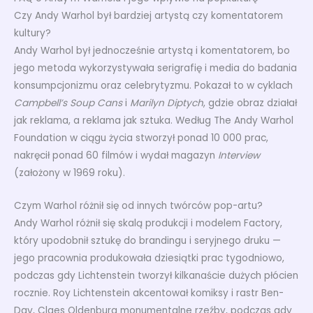
Czy Andy Warhol był bardziej artystą czy komentatorem
kultury?
Andy Warhol był jednocześnie artystą i komentatorem, bo
jego metoda wykorzystywała serigrafię i media do badania
konsumpcjonizmu oraz celebrytyzmu. Pokazał to w cyklach
Campbell’s Soup Cans
i
Marilyn Diptych
, gdzie obraz działał
jak reklama, a reklama jak sztuka. Według The Andy Warhol
Foundation w ciągu życia stworzył ponad 10 000 prac,
nakręcił ponad 60 filmów i wydał magazyn
Interview
(założony w 1969 roku).
Czym Warhol różnił się od innych twórców pop-artu?
Andy Warhol różnił się skalą produkcji i modelem Factory,
który upodobnił sztukę do brandingu i seryjnego druku —
jego pracownia produkowała dziesiątki prac tygodniowo,
podczas gdy Lichtenstein tworzył kilkanaście dużych płócien
rocznie. Roy Lichtenstein akcentował komiksy i rastr Ben-
Day, Claes Oldenburg monumentalne rzeźby, podczas gdy