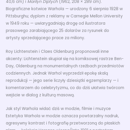
40,6 cm) i
Marilyn Diptych
(1962, 208 × 289 cm).
Biograficzne kotwice Warhola — urodzony 6 sierpnia 1928 w
Pittsburghu; dyplom z reklamy w Carnegie Mellon University
w 1949 roku — uwiarygadniają drogę od ilustratora
prasowego zarabiającego 25 dolarów za rysunek do
artysty sprzedającego prace za miliony.
Roy Lichtenstein i Claes Oldenburg proponowali inne
akcenty: Lichtenstein skupiał się na komiksowej rastrze Ben-
Day, Oldenburg na monumentalnych rzeźbach przedmiotów
codziennych. Jednak Warhol wyprzedził epokę skalą
reprodukcji — jego serie liczyły dziesiątki egzemplarzy — i
komentarzem do celebrytyzmu, co do dziś ułatwia twórcom
wejście w dialog z kulturą masową.
Jak styl Warhola widać dziś w modzie, filmie i muzyce
Estetyka Warhola w modzie oznacza powtarzalny nadruk,
agresywny kontrast i fotografię przetworzoną do płaskich