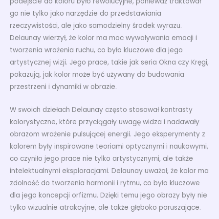
podejście do koloru było rewolucyjne, ponieważ traktował
go nie tylko jako narzędzie do przedstawiania
rzeczywistości, ale jako samodzielny środek wyrazu.
Delaunay wierzył, że kolor ma moc wywoływania emocji i
tworzenia wrażenia ruchu, co było kluczowe dla jego
artystycznej wizji. Jego prace, takie jak seria Okna czy Kręgi,
pokazują, jak kolor może być używany do budowania
przestrzeni i dynamiki w obrazie.
W swoich dziełach Delaunay często stosował kontrasty
kolorystyczne, które przyciągały uwagę widza i nadawały
obrazom wrażenie pulsującej energii. Jego eksperymenty z
kolorem były inspirowane teoriami optycznymi i naukowymi,
co czyniło jego prace nie tylko artystycznymi, ale także
intelektualnymi eksploracjami. Delaunay uważał, że kolor ma
zdolność do tworzenia harmonii i rytmu, co było kluczowe
dla jego koncepcji orfizmu. Dzięki temu jego obrazy były nie
tylko wizualnie atrakcyjne, ale także głęboko poruszające.