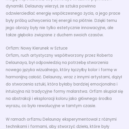
dynamiki. Delaunay wierzył, że sztuka powinna
odzwierciedlać energię współczesnego życia, a jego prace
były próbą uchwycenia tej energii na płótnie. Dzięki temu
jego obrazy były nie tylko estetycznie innowacyjne, ale
także głęboko związane z duchem swoich czasów.
Orfizm: Nowy Kierunek w Sztuce
Orfizm, ruch artystyczny współtworzony przez Roberta
Delaunaya, był odpowiedzią na potrzebę stworzenia
nowego języka wizualnego, który łączyłby kolor i formę w
harmonijną całość. Delaunay, wraz z innymi artystami, dążył
do stworzenia sztuki, która byłaby bardziej emocjonalna i
intuicyjna niż tradycyjne formy malarstwa. Orfizm skupiał się
na abstrakcji i eksploracji koloru jako głównego środka
wyrazu, co było rewolucyjne w tamtym czasie.
W ramach orfizmu Delaunay eksperymentował z różnymi
technikami i formami, aby stworzyć dzieła, które były