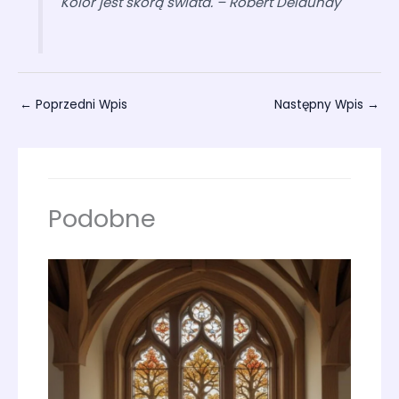
Kolor jest skórą świata. – Robert Delaunay
←
Poprzedni Wpis
Następny Wpis
→
Podobne