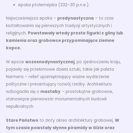
epoka ptolemejska (332–30 p.n.e.).
Najwcześniejsza epoka –
predynastyczna
– to czas
kształtowania się pierwszych tradycji artystycznych i
religijnych.
Powstawały wtedy proste figurki z gliny lub
kamienia oraz grobowce przypominające ziemne
kopce.
W epoce
wczesnodynastycznej
, po zjednoczeniu kraju,
pojawiły się przełomowe dzieła sztuki, takie jak paleta
Narmera – relief upamiętniający ważne wydarzenie
polityczne i prezentujący rozwój rzeźby. Architektura
wzbogaciła się o
mastaby
– prostokątne grobowce,
stanowiące pierwowzór monumentalnych budowli
sepulkralnych.
Stare Państwo
to złoty okres architektury grobowej.
W
tym czasie powstały słynne piramidy w Gizie oraz