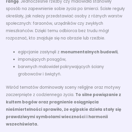
rangę
. Jednocześnie rzeźby czy malowidła stanowiły
sposób na zapewnienie sobie życia po śmierci. Ścisłe reguły
określały, jak należy przedstawiać osoby z różnych warstw
społecznych: faraonów, urzędników czy zwykłych
mieszkańców. Dzięki temu odbiorca bez trudu mógł
rozpoznać, kto znajduje się na obrazie lub rzeźbie.
egipcjanie zasłynęli z
monumentalnych budowli
,
imponujących posągów,
barwnych malowideł pokrywających ściany
grobowców i świątyń.
Wśród tematów dominowały sceny religijne oraz motywy
zaczerpnięte z codziennego życia.
To silne powiązanie z
kultem bogów oraz pragnienie osiągnięcia
nieśmiertelności sprawiło, że egipskie dzieła stały się
prawdziwymi symbolami wieczności i harmonii
wszechświata.