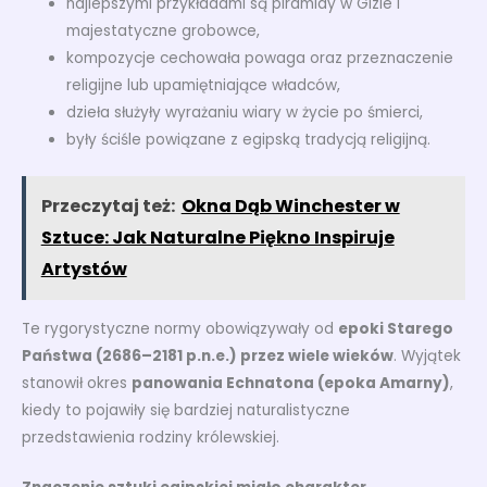
najlepszymi przykładami są piramidy w Gizie i
majestatyczne grobowce,
kompozycje cechowała powaga oraz przeznaczenie
religijne lub upamiętniające władców,
dzieła służyły wyrażaniu wiary w życie po śmierci,
były ściśle powiązane z egipską tradycją religijną.
Przeczytaj też:
Okna Dąb Winchester w
Sztuce: Jak Naturalne Piękno Inspiruje
Artystów
Te rygorystyczne normy obowiązywały od
epoki Starego
Państwa (2686–2181 p.n.e.) przez wiele wieków
. Wyjątek
stanowił okres
panowania Echnatona (epoka Amarny)
,
kiedy to pojawiły się bardziej naturalistyczne
przedstawienia rodziny królewskiej.