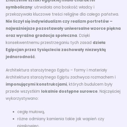
Znaczenie sztuki egipskiej miało charakter
symboliczny
: utrwalała ona boskość władcy i
przekazywała kluczowe treści religijne dla całego państwa.
Nie liczył się indywidualizm czy realizm portretów –
najważniejsze pozostawały uniwersalne wzorce piękna
oraz wyraźna gradacja społeczna
. Dzięki
konsekwentnemu przestrzeganiu tych zasad
dzieła
Egipcjan przez tysiąclecia zachowały niezwykłą
jednorodność
.
Architektura starożytnego Egiptu – formy i materiały
Architektura starożytnego Egiptu zachwyca rozmachem i
imponującymi konstrukcjami
, których budulcem były
przede wszystkim
lokalnie dostępne surowce
. Najczęściej
wykorzystywano:
cegłę mułową,
różne odmiany kamienia takie jak wapień czy
piaskowiec,