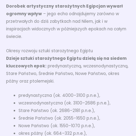
Dorobek artystyczny starożytnych Egipcjan wywarł
ogromny wpływ
– jego echa odnajdujemy zarówno w
przetrwałych do dziś zabytkach nad Nilem, jak i w
inspiracjach widocznych w późniejszych epokach na całym
świecie.
Okresy rozwoju sztuki starożytnego Egiptu
Dzieje sztuki starożytnego Egiptu dzielą się na siedem
kluczowych epok:
predynastyczną, wczesnodynastyczną,
Stare Państwo, Średnie Państwo, Nowe Państwo, okres
późny oraz ptolemejski.
predynastyczna (ok. 4000–3100 p.n.e.),
wczesnodynastyczna (ok. 3100–2686 p.n.e.),
Stare Państwo (ok. 2686–2181 p.n.e.),
Średnie Państwo (ok. 2055–1650 p.n.e.),
Nowe Państwo (ok. 1550–1070 p.n.e.),
okres późny (ok. 664–332 p.n.e.),