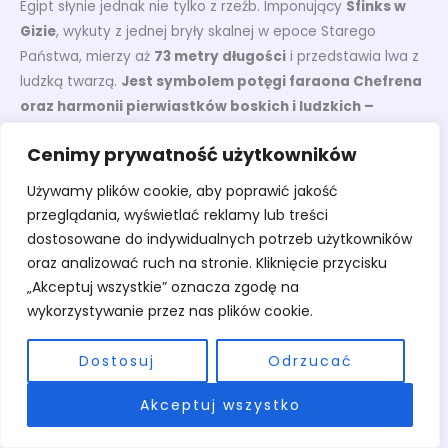
Egipt słynie jednak nie tylko z rzeźb. Imponujący
Sfinks w
Gizie
, wykuty z jednej bryły skalnej w epoce Starego
Państwa, mierzy aż
73 metry długości
i przedstawia lwa z
ludzką twarzą.
Jest symbolem potęgi faraona Chefrena
oraz harmonii pierwiastków boskich i ludzkich –
obrazem siły oraz wieczności zaklętej w kamieniu.
Cenimy prywatność użytkowników
Wśród wybitnych przykładów malarstwa wyróżnia się fresk
Używamy plików cookie, aby poprawić jakość
„Gęsi z Meidum”
, ozdabiający grobowiec Nefermaatiego i
przeglądania, wyświetlać reklamy lub treści
Itet z okresu IV dynastii, sprzed niemal 2550 lat p.n.e.
dostosowane do indywidualnych potrzeb użytkowników
Artysta wiernie oddał na nim wodne ptaki nad brzegiem
oraz analizować ruch na stronie. Kliknięcie przycisku
Nilu, zwracając uwagę na każdy szczegół otaczającej
„Akceptuj wszystkie” oznacza zgodę na
przyrody.
Dzieło to potwierdza wysoki poziom egipskiej
wykorzystywanie przez nas plików cookie.
sztuki malarskiej.
Dostosuj
Odrzucać
Architektura Nowego Państwa również zadziwia rozmachem
–
świątynia Hatszepsut w Deir el-Bahari
została
Akceptuj wszystko
poświęcona jednej z nielicznych kobiet-faraonów.
Jej