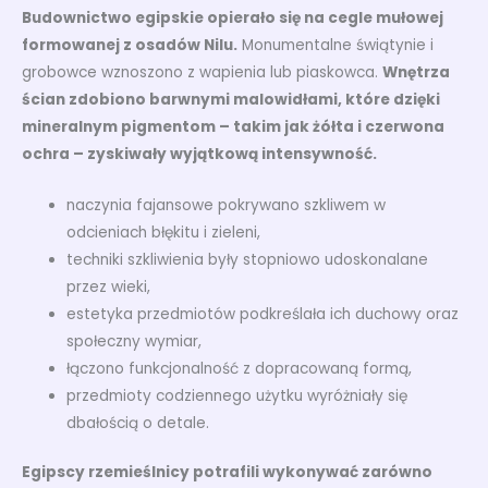
Budownictwo egipskie opierało się na cegle mułowej
formowanej z osadów Nilu.
Monumentalne świątynie i
grobowce wznoszono z wapienia lub piaskowca.
Wnętrza
ścian zdobiono barwnymi malowidłami, które dzięki
mineralnym pigmentom – takim jak żółta i czerwona
ochra – zyskiwały wyjątkową intensywność.
naczynia fajansowe pokrywano szkliwem w
odcieniach błękitu i zieleni,
techniki szkliwienia były stopniowo udoskonalane
przez wieki,
estetyka przedmiotów podkreślała ich duchowy oraz
społeczny wymiar,
łączono funkcjonalność z dopracowaną formą,
przedmioty codziennego użytku wyróżniały się
dbałością o detale.
Egipscy rzemieślnicy potrafili wykonywać zarówno