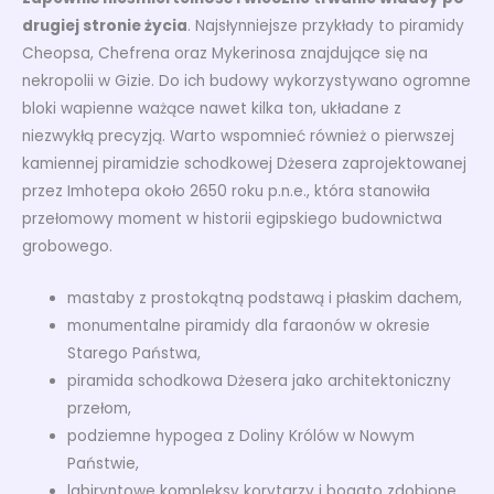
drugiej stronie życia
. Najsłynniejsze przykłady to piramidy
Cheopsa, Chefrena oraz Mykerinosa znajdujące się na
nekropolii w Gizie. Do ich budowy wykorzystywano ogromne
bloki wapienne ważące nawet kilka ton, układane z
niezwykłą precyzją. Warto wspomnieć również o pierwszej
kamiennej piramidzie schodkowej Dżesera zaprojektowanej
przez Imhotepa około 2650 roku p.n.e., która stanowiła
przełomowy moment w historii egipskiego budownictwa
grobowego.
mastaby z prostokątną podstawą i płaskim dachem,
monumentalne piramidy dla faraonów w okresie
Starego Państwa,
piramida schodkowa Dżesera jako architektoniczny
przełom,
podziemne hypogea z Doliny Królów w Nowym
Państwie,
labiryntowe kompleksy korytarzy i bogato zdobione