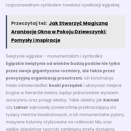
rozpoznawalnym symbolem trwałości cywilizacji egipskiej.
Przeczytaj też:
Jak Stworzyć Magiczną
Aranżację Okna w Pokoju Dziewczynki:
Pomysły i Inspiracje
Świątynie egipskie – monumentalizm i symbolika
Egipskie świątynie od wieków budzą podziw nie tylko
przez swoje gigantyczne rozmiary, ale także przez
precyzyjną organizację przestrzeni.
Ich konstrukcja
miała odzwierciedlać
boski porządek
i ukazywać miejsce
bogów w hierarchii świata, będąc jednocześnie wyrazem
autorytetu oraz potęgi władcy. Takie obiekty jak
Karnak
czy
Luksor
zajmowały powierzchnię przekraczającą sto
tysięcy metrów kwadratowych, a ich monumentalne pylony,
masywne kolumny stylizowane na roślinność Nilu oraz
wielkie dziedzińce tworzyły zamkniętą strefę dostępną