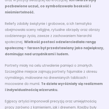
oraz w pozycji siedzącej lub kroczącej.
Ich twarze były
pozbawione uczuć, co symbolizowało boskość i
nieśmiertelność.
Reliefy zdobiły świątynie i grobowce, a ich tematyka
obejmowała sceny religijne, rytualne obrzędy oraz obrazy
codziennego życia, zawsze z zachowaniem hierarchii
społecznej.
Wielkość postaci odzwierciedlała rangę
społeczną – faraon był przedstawiany jako największy,
dominując nad urzędnikami i ludem.
Portrety miały na celu utrwalenie pamięci o zmarłych.
Szczególne miejsce zajmują portrety fajumskie z okresu
rzymskiego, malowane na drewnianych tablicach i
mocowane do mumii.
Te dzieła wyróżniały się realizmem
i indywidualnością wizerunku.
Egipscy artyści imponowali precyzją oraz umiejętnością
pracy zarówno z kamieniem, jak i drewnem. Rzeźby były