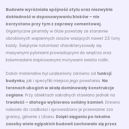
Budowle wyróżniała spójność stylu oraz niezwykła
dokładność w dopasowywaniu bloków – nie
korzystano przy tym z zaprawy cementowej.
Gigantyczne piramidy w Gizie powstały ze starannie
obrobionych wapiennych ciosów ważących nawet 2,5 tony
każdy. Świątynie natomiast charakteryzowały się
masywnymi pyloniami prowadzącymi do wnętrza oraz
kolumnadami inspirowanymi motywami świata roślin.
Dobór materiałów był uzależniony zarówno od
funkcji
budynku
, jak i specyfiki miejsca jego powstania.
Na
terenach ubogich w skałę dominowały konstrukcje
ceglane
. Przy obiektach sakralnych stawiano jednak na
trwałość – dlatego wybierano solidny kamień
. Drewno
należało do rzadkości i sprowadzano je przeważnie zza
granicy, głównie z Libanu.
Dzięki sięganiu po lokalne
zasoby wiele egipskich budowli zachowało się przez