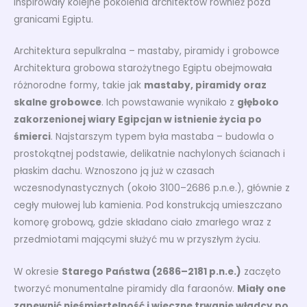
inspirowały kolejne pokolenia architektów również poza
granicami Egiptu.
Architektura sepulkralna – mastaby, piramidy i grobowce
Architektura grobowa starożytnego Egiptu obejmowała
różnorodne formy, takie jak
mastaby, piramidy oraz
skalne grobowce
. Ich powstawanie wynikało z
głęboko
zakorzenionej wiary Egipcjan w istnienie życia po
śmierci
. Najstarszym typem była mastaba – budowla o
prostokątnej podstawie, delikatnie nachylonych ścianach i
płaskim dachu. Wznoszono ją już w czasach
wczesnodynastycznych (około 3100–2686 p.n.e.), głównie z
cegły mułowej lub kamienia. Pod konstrukcją umieszczano
komorę grobową, gdzie składano ciało zmarłego wraz z
przedmiotami mającymi służyć mu w przyszłym życiu.
W okresie
Starego Państwa (2686–2181 p.n.e.)
zaczęto
tworzyć monumentalne piramidy dla faraonów.
Miały one
zapewnić nieśmiertelność i wieczne trwanie władcy po