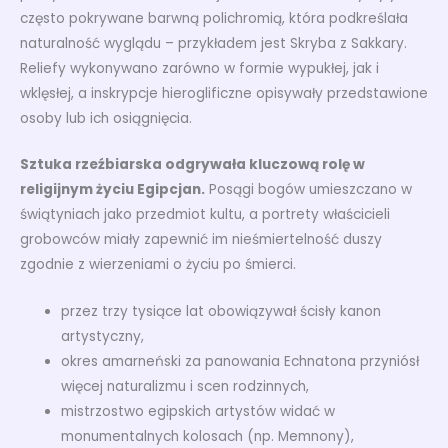
często pokrywane barwną polichromią, która podkreślała
naturalność wyglądu – przykładem jest Skryba z Sakkary.
Reliefy wykonywano zarówno w formie wypukłej, jak i
wklęsłej, a inskrypcje hieroglificzne opisywały przedstawione
osoby lub ich osiągnięcia.
Sztuka rzeźbiarska odgrywała kluczową rolę w
religijnym życiu Egipcjan.
Posągi bogów umieszczano w
świątyniach jako przedmiot kultu, a portrety właścicieli
grobowców miały zapewnić im nieśmiertelność duszy
zgodnie z wierzeniami o życiu po śmierci.
przez trzy tysiące lat obowiązywał ścisły kanon
artystyczny,
okres amarneński za panowania Echnatona przyniósł
więcej naturalizmu i scen rodzinnych,
mistrzostwo egipskich artystów widać w
monumentalnych kolosach (np. Memnony),