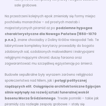
sale grobowe.
Na przestrzeni kolejnych epok zmieniały się formy miejsc
pochówku monarchów – od prostych mastab i
majestatycznych piramid aż po
podziemne hypogea
charakterystyczne dla Nowego Państwa (1550–1070
p.n.e.)
, znane chociażby z Doliny Królów nieopodal Teb. Te
labiryntowe kompleksy korytarzy prowadziły do bogato
zdobionych sal, ozdobionych malowidłami i inskrypcjami
religijnymi mającymi chronić duszę faraona oraz
zagwarantować mu szczęśliwą egzystencję po śmierci.
Budowle sepulkralne były wyrazem zarówno religijności
społeczeństwa nad Nilem, jak i
potęgi politycznej
rządzących elit
.
Osiągnięcia architektoniczne Egipcjan
silnie wpłynęły na rozwój sztuki funeralnej wokół
basenu Morza Śródziemnego
. Trwałe pomniki – takie jak
piramidy czy rozległe zespoły grobowe – stały się