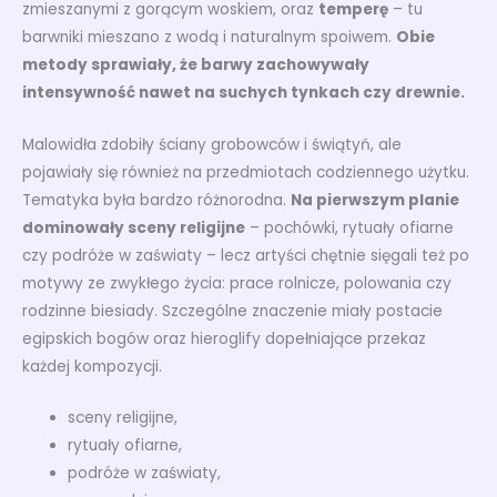
zmieszanymi z gorącym woskiem, oraz
temperę
– tu
barwniki mieszano z wodą i naturalnym spoiwem.
Obie
metody sprawiały, że barwy zachowywały
intensywność nawet na suchych tynkach czy drewnie.
Malowidła zdobiły ściany grobowców i świątyń, ale
pojawiały się również na przedmiotach codziennego użytku.
Tematyka była bardzo różnorodna.
Na pierwszym planie
dominowały sceny religijne
– pochówki, rytuały ofiarne
czy podróże w zaświaty – lecz artyści chętnie sięgali też po
motywy ze zwykłego życia: prace rolnicze, polowania czy
rodzinne biesiady. Szczególne znaczenie miały postacie
egipskich bogów oraz hieroglify dopełniające przekaz
każdej kompozycji.
sceny religijne,
rytuały ofiarne,
podróże w zaświaty,