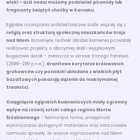
wieki – dziś nadal możemy podziwiać piramidy lub
fragmenty świątyń choćby w Karnaku.
Egipskie rozwiązania architektoniczne ściśle wiązały się z
religią oraz strukturą społeczną mieszkańców kraju
nad Nilem
. Rozwinięte techniki obróbki kamienia pozwalały
realizować projekty o olbrzymiej skali i wyjątkowym
bogactwie detali – zwłaszcza w okresie Starego Państwa
(2686–2181 p.n.e.).
Granitowe korytarze królewskich
grobowców czy posadzki układane z wielkich płyt
bazaltowych pokazują dążenie do maksymalnej
trwałości
.
Osiągnięcia egipskich budowniczych miały ogromny
wpływ na rozwój sztuki całego regionu Morza
Śródziemnego
– harmonijna forma, umiejętność
wykorzystania dostępnych materiałów oraz mistrzowskie
rzemiosło sprawiły, że wzorce wypracowane nad Nilem