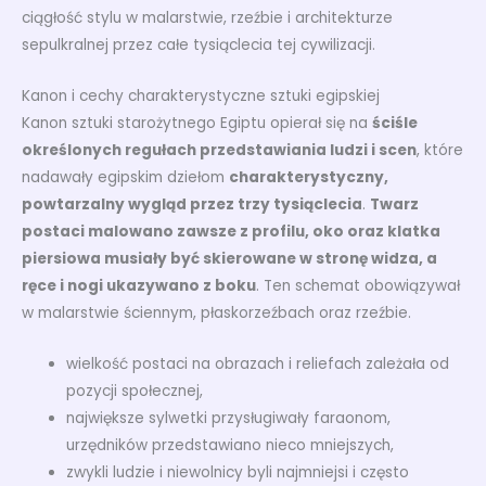
ciągłość stylu w malarstwie, rzeźbie i architekturze
sepulkralnej przez całe tysiąclecia tej cywilizacji.
Kanon i cechy charakterystyczne sztuki egipskiej
Kanon sztuki starożytnego Egiptu opierał się na
ściśle
określonych regułach przedstawiania ludzi i scen
, które
nadawały egipskim dziełom
charakterystyczny,
powtarzalny wygląd przez trzy tysiąclecia
.
Twarz
postaci malowano zawsze z profilu, oko oraz klatka
piersiowa musiały być skierowane w stronę widza, a
ręce i nogi ukazywano z boku
. Ten schemat obowiązywał
w malarstwie ściennym, płaskorzeźbach oraz rzeźbie.
wielkość postaci na obrazach i reliefach zależała od
pozycji społecznej,
największe sylwetki przysługiwały faraonom,
urzędników przedstawiano nieco mniejszych,
zwykli ludzie i niewolnicy byli najmniejsi i często