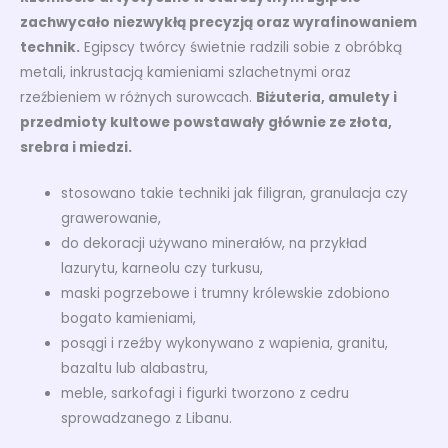
zachwycało niezwykłą precyzją oraz wyrafinowaniem
technik.
Egipscy twórcy świetnie radzili sobie z obróbką
metali, inkrustacją kamieniami szlachetnymi oraz
rzeźbieniem w różnych surowcach.
Biżuteria, amulety i
przedmioty kultowe powstawały głównie ze złota,
srebra i miedzi.
stosowano takie techniki jak filigran, granulacja czy
grawerowanie,
do dekoracji używano minerałów, na przykład
lazurytu, karneolu czy turkusu,
maski pogrzebowe i trumny królewskie zdobiono
bogato kamieniami,
posągi i rzeźby wykonywano z wapienia, granitu,
bazaltu lub alabastru,
meble, sarkofagi i figurki tworzono z cedru
sprowadzanego z Libanu.