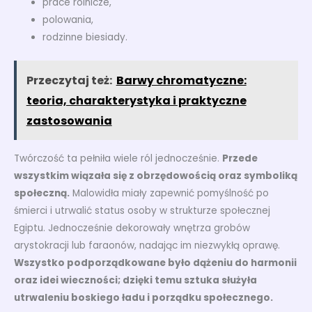
prace rolnicze,
polowania,
rodzinne biesiady.
Przeczytaj też:
Barwy chromatyczne:
teoria, charakterystyka i praktyczne
zastosowania
Twórczość ta pełniła wiele ról jednocześnie.
Przede
wszystkim wiązała się z obrzędowością oraz symboliką
społeczną.
Malowidła miały zapewnić pomyślność po
śmierci i utrwalić status osoby w strukturze społecznej
Egiptu. Jednocześnie dekorowały wnętrza grobów
arystokracji lub faraonów, nadając im niezwykłą oprawę.
Wszystko podporządkowane było dążeniu do harmonii
oraz idei wieczności; dzięki temu sztuka służyła
utrwaleniu boskiego ładu i porządku społecznego.