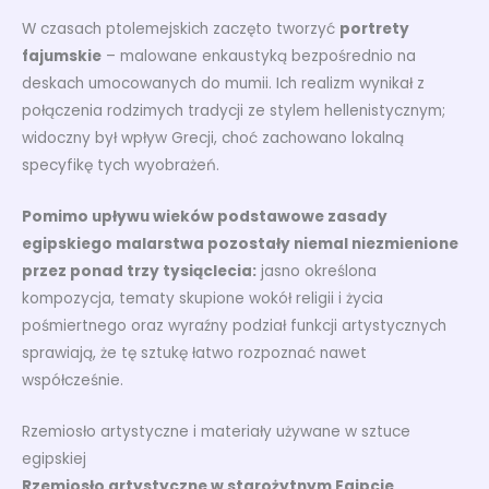
W czasach ptolemejskich zaczęto tworzyć
portrety
fajumskie
– malowane enkaustyką bezpośrednio na
deskach umocowanych do mumii. Ich realizm wynikał z
połączenia rodzimych tradycji ze stylem hellenistycznym;
widoczny był wpływ Grecji, choć zachowano lokalną
specyfikę tych wyobrażeń.
Pomimo upływu wieków podstawowe zasady
egipskiego malarstwa pozostały niemal niezmienione
przez ponad trzy tysiąclecia:
jasno określona
kompozycja, tematy skupione wokół religii i życia
pośmiertnego oraz wyraźny podział funkcji artystycznych
sprawiają, że tę sztukę łatwo rozpoznać nawet
współcześnie.
Rzemiosło artystyczne i materiały używane w sztuce
egipskiej
Rzemiosło artystyczne w starożytnym Egipcie