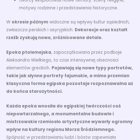
twórcy eksplorowali nowe tematy: sceny religijne,
motywy rodzinne i przedstawienia historyczne.
W
okresie późnym
widoczne są wpływy kultur sąsiednich,
zwłaszcza perskich i asyryjskich.
Dekoracje oraz kształt
rzeźb zyskują nowe, zróżnicowane detale.
Epoka ptolemejska
, zapoczątkowana przez podboje
Aleksandra Wielkiego, to czas intensywnej obecności
elementów greckich.
Pojawiają się nowe typy portretów,
takie jak słynne portrety fajumskie, a mimo przemian
klasyczna forma egipska pozostaje rozpoznawalna aż
do końca starożytności.
Każda epoka wnosiła do egipskiej twórczości coś
niepowtarzalnego, a monumentalne budowle i
mistrzowskie rzemiosło artystyczne wywarły ogromny
wpływ na kultury regionu Morza Śródziemnego.
Spójność w przedstawianiu ludzi i bóstw zapewniała