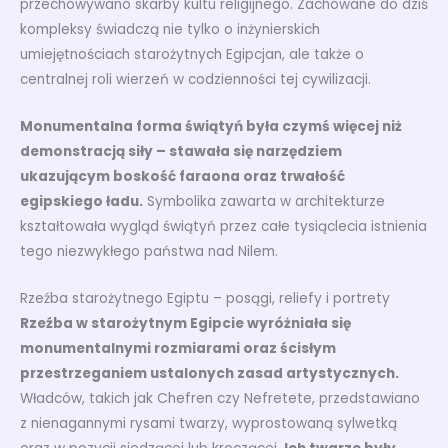
przechowywano skarby kultu religijnego. Zachowane do dziś
kompleksy świadczą nie tylko o inżynierskich
umiejętnościach starożytnych Egipcjan, ale także o
centralnej roli wierzeń w codzienności tej cywilizacji.
Monumentalna forma świątyń była czymś więcej niż
demonstracją siły – stawała się narzędziem
ukazującym boskość faraona oraz trwałość
egipskiego ładu.
Symbolika zawarta w architekturze
kształtowała wygląd świątyń przez całe tysiąclecia istnienia
tego niezwykłego państwa nad Nilem.
Rzeźba starożytnego Egiptu – posągi, reliefy i portrety
Rzeźba w starożytnym Egipcie wyróżniała się
monumentalnymi rozmiarami oraz ścisłym
przestrzeganiem ustalonych zasad artystycznych.
Władców, takich jak Chefren czy Nefretete, przedstawiano
z nienagannymi rysami twarzy, wyprostowaną sylwetką