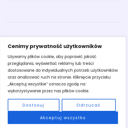
Obrazy
Cenimy prywatność użytkowników
Rzeźby
Sztuka
Używamy plików cookie, aby poprawić jakość
Warsztaty
przeglądania, wyświetlać reklamy lub treści
O pracowni
dostosowane do indywidualnych potrzeb użytkowników
Kontakt
oraz analizować ruch na stronie. Kliknięcie przycisku
„Akceptuj wszystkie” oznacza zgodę na
wykorzystywanie przez nas plików cookie.
Dostosuj
Odrzucać
Copyright © 2026 Pracownia Stary Młyn | Powered by Pracownia Stary
Akceptuj wszystko
Młyn