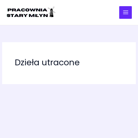
Przejdź
do
treści
Dzieła utracone