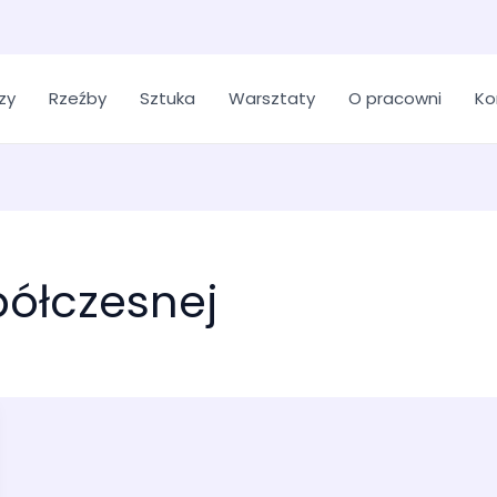
zy
Rzeźby
Sztuka
Warsztaty
O pracowni
Ko
spółczesnej