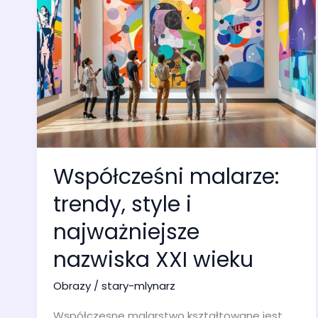
Współcześni malarze:
trendy, style i
najważniejsze
nazwiska XXI wieku
Obrazy
/
stary-mlynarz
Współczesne malarstwo kształtowane jest