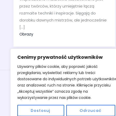
przez twórców, którzy umiejętnie łączą
rozmaite techniki i inspiracje. Sięgają do
dorobku dawnych mistrzów, ale jednocześnie
[…]
Obrazy
Cenimy prywatność użytkowników
Używamy plików cookie, aby poprawić jakość
przeglądania, wyświetlać reklamy lub treści
Obrazy
dostosowane do indywidualnych potrzeb użytkownikó
oraz analizować ruch na stronie. Kliknięcie przycisku
Rzeźby
„Akceptuj wszystkie” oznacza zgodę na
Sztuka
wykorzystywanie przez nas plików cookie.
Warsztaty
O pracowni
Dostosuj
Odrzucać
Kontakt