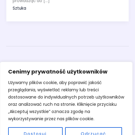
prowadząc do […]
Sztuka
Obrazy
Cenimy prywatność użytkowników
Rzeźby
Sztuka
Używamy plików cookie, aby poprawić jakość
Warsztaty
przeglądania, wyświetlać reklamy lub treści
O pracowni
dostosowane do indywidualnych potrzeb użytkowników
Kontakt
oraz analizować ruch na stronie. Kliknięcie przycisku
„Akceptuj wszystkie” oznacza zgodę na
wykorzystywanie przez nas plików cookie.
Dostosuj
Odrzucać