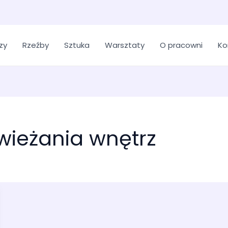
zy
Rzeźby
Sztuka
Warsztaty
O pracowni
Ko
wieżania wnętrz