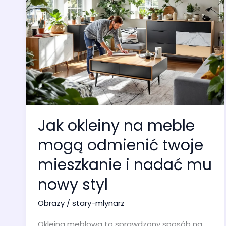
Jak okleiny na meble
mogą odmienić twoje
mieszkanie i nadać mu
nowy styl
Obrazy
/
stary-mlynarz
Okleina meblowa to sprawdzony sposób na