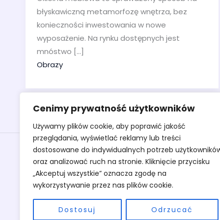
błyskawiczną metamorfozę wnętrza, bez
konieczności inwestowania w nowe
wyposażenie. Na rynku dostępnych jest
mnóstwo […]
Obrazy
Cenimy prywatność użytkowników
Używamy plików cookie, aby poprawić jakość
przeglądania, wyświetlać reklamy lub treści
Obrazy
dostosowane do indywidualnych potrzeb użytkownikó
oraz analizować ruch na stronie. Kliknięcie przycisku
Rzeźby
„Akceptuj wszystkie” oznacza zgodę na
Sztuka
wykorzystywanie przez nas plików cookie.
Warsztaty
O pracowni
Dostosuj
Odrzucać
Kontakt