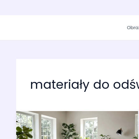
Obra
materiały do odś