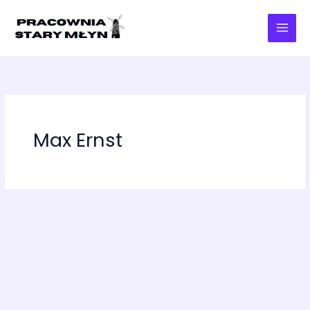
Przejdź
do
treści
Max Ernst