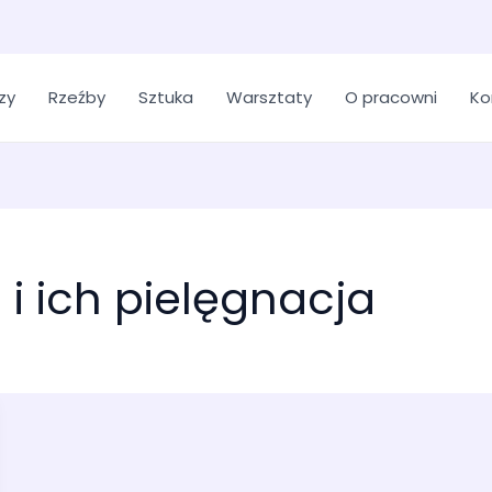
zy
Rzeźby
Sztuka
Warsztaty
O pracowni
Ko
i ich pielęgnacja