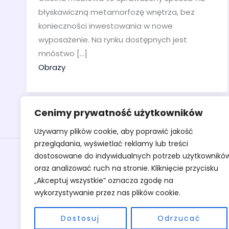
błyskawiczną metamorfozę wnętrza, bez
konieczności inwestowania w nowe
wyposażenie. Na rynku dostępnych jest
mnóstwo […]
Obrazy
Cenimy prywatność użytkowników
Używamy plików cookie, aby poprawić jakość
przeglądania, wyświetlać reklamy lub treści
Obrazy
dostosowane do indywidualnych potrzeb użytkownikó
oraz analizować ruch na stronie. Kliknięcie przycisku
Rzeźby
„Akceptuj wszystkie” oznacza zgodę na
Sztuka
wykorzystywanie przez nas plików cookie.
Warsztaty
O pracowni
Dostosuj
Odrzucać
Kontakt