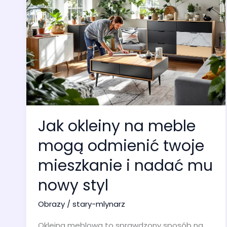
Jak okleiny na meble
mogą odmienić twoje
mieszkanie i nadać mu
nowy styl
Obrazy
/
stary-mlynarz
Okleina meblowa to sprawdzony sposób na