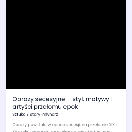
Obrazy secesyjne – styl, motywy i
artyści przełomu epok
Sztuka
/
stary-mlynarz
Obrazy powstałe w epoce secesji, na przełomie XIX i