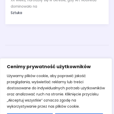
XX wieku, narodziły się w okresie, gdy Art Nouveau
dominowało na
Sztuka
Obrazy
Cenimy prywatność użytkowników
Rzeźby
Sztuka
Używamy plików cookie, aby poprawić jakość
Warsztaty
przeglądania, wyświetlać reklamy lub treści
O pracowni
dostosowane do indywidualnych potrzeb użytkowników
Kontakt
oraz analizować ruch na stronie. Kliknięcie przycisku
„Akceptuj wszystkie” oznacza zgodę na
wykorzystywanie przez nas plików cookie.