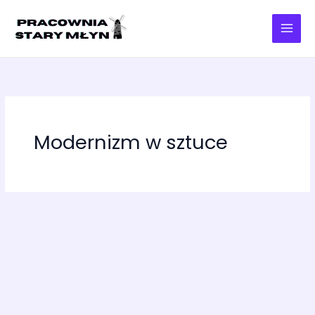
Przejdź
do
treści
Modernizm w sztuce