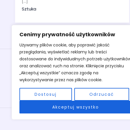
[…]
Sztuka
Cenimy prywatność użytkowników
Używamy plików cookie, aby poprawić jakość
przeglądania, wyświetlać reklamy lub treści
Obrazy
dostosowane do indywidualnych potrzeb użytkownikó
oraz analizować ruch na stronie. Kliknięcie przycisku
Rzeźby
„Akceptuj wszystkie” oznacza zgodę na
Sztuka
wykorzystywanie przez nas plików cookie.
Warsztaty
O pracowni
Dostosuj
Odrzucać
Kontakt
Akceptuj wszystko