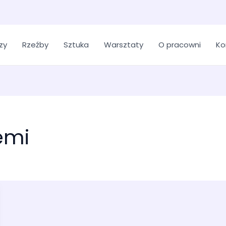
zy
Rzeźby
Sztuka
Warsztaty
O pracowni
Ko
emi