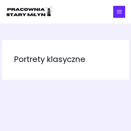
Przejdź
do
treści
Portrety klasyczne