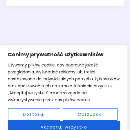
Obrazy
Cenimy prywatność użytkowników
Rzeźby
Sztuka
Używamy plików cookie, aby poprawić jakość
Warsztaty
przeglądania, wyświetlać reklamy lub treści
O pracowni
dostosowane do indywidualnych potrzeb użytkowników
Kontakt
oraz analizować ruch na stronie. Kliknięcie przycisku
„Akceptuj wszystkie” oznacza zgodę na
wykorzystywanie przez nas plików cookie.
Dostosuj
Odrzucać
Copyright © 2026 Pracownia Stary Młyn | Powered by Pracownia Stary
Akceptuj wszystko
Młyn