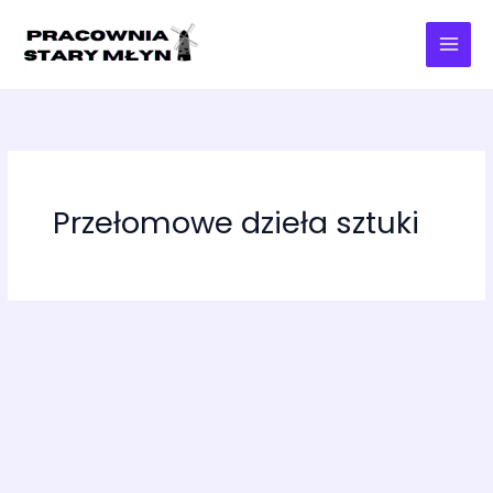
Przejdź
do
treści
Przełomowe dzieła sztuki