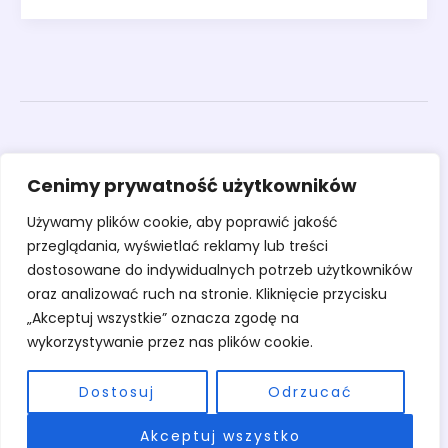
Obrazy
Cenimy prywatność użytkowników
Rzeźby
Sztuka
Używamy plików cookie, aby poprawić jakość
Warsztaty
przeglądania, wyświetlać reklamy lub treści
O pracowni
dostosowane do indywidualnych potrzeb użytkowników
Kontakt
oraz analizować ruch na stronie. Kliknięcie przycisku
„Akceptuj wszystkie” oznacza zgodę na
wykorzystywanie przez nas plików cookie.
Dostosuj
Odrzucać
Copyright © 2026 Pracownia Stary Młyn | Powered by Pracownia Stary
Akceptuj wszystko
Młyn