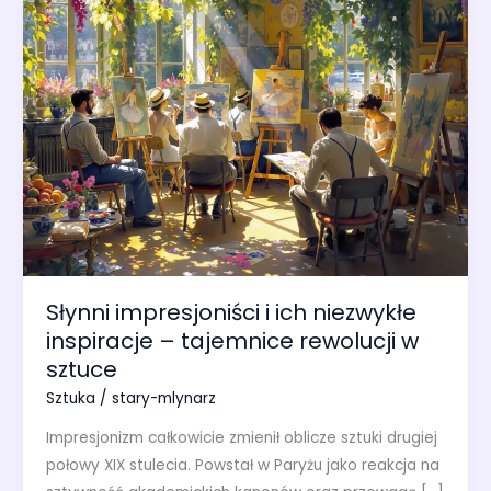
Słynni impresjoniści i ich niezwykłe
inspiracje – tajemnice rewolucji w
sztuce
Sztuka
/
stary-mlynarz
Impresjonizm całkowicie zmienił oblicze sztuki drugiej
połowy XIX stulecia. Powstał w Paryżu jako reakcja na