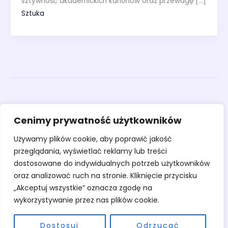
sztywność akademickich kanonów oraz przewagę […]
Sztuka
Obrazy
Cenimy prywatność użytkowników
Rzeźby
Sztuka
Używamy plików cookie, aby poprawić jakość
Warsztaty
przeglądania, wyświetlać reklamy lub treści
O pracowni
dostosowane do indywidualnych potrzeb użytkowników
Kontakt
oraz analizować ruch na stronie. Kliknięcie przycisku
„Akceptuj wszystkie” oznacza zgodę na
wykorzystywanie przez nas plików cookie.
Dostosuj
Odrzucać