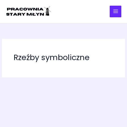
Przejdź
do
treści
Rzeźby symboliczne