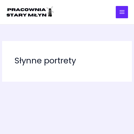
Przejdź
do
treści
Słynne portrety