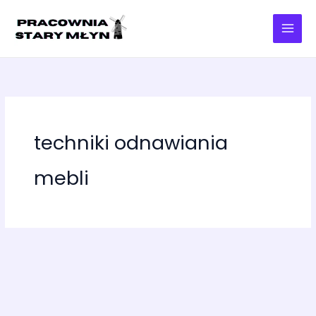
Przejdź
do
treści
techniki odnawiania
mebli