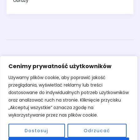
Obrazy
Obrazy
Cenimy prywatność użytkowników
Rzeźby
Sztuka
Używamy plików cookie, aby poprawić jakość
Warsztaty
przeglądania, wyświetlać reklamy lub treści
O pracowni
dostosowane do indywidualnych potrzeb użytkowników
Kontakt
oraz analizować ruch na stronie. Kliknięcie przycisku
„Akceptuj wszystkie” oznacza zgodę na
wykorzystywanie przez nas plików cookie.
Dostosuj
Odrzucać
Copyright © 2026 Pracownia Stary Młyn | Powered by Pracownia Stary