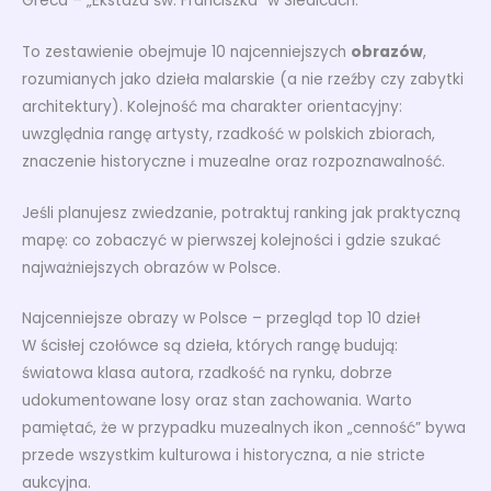
Greca – „Ekstaza św. Franciszka” w Siedlcach.
To zestawienie obejmuje 10 najcenniejszych
obrazów
,
rozumianych jako dzieła malarskie (a nie rzeźby czy zabytki
architektury). Kolejność ma charakter orientacyjny:
uwzględnia rangę artysty, rzadkość w polskich zbiorach,
znaczenie historyczne i muzealne oraz rozpoznawalność.
Jeśli planujesz zwiedzanie, potraktuj ranking jak praktyczną
mapę: co zobaczyć w pierwszej kolejności i gdzie szukać
najważniejszych obrazów w Polsce.
Najcenniejsze obrazy w Polsce – przegląd top 10 dzieł
W ścisłej czołówce są dzieła, których rangę budują:
światowa klasa autora, rzadkość na rynku, dobrze
udokumentowane losy oraz stan zachowania. Warto
pamiętać, że w przypadku muzealnych ikon „cenność” bywa
przede wszystkim kulturowa i historyczna, a nie stricte
aukcyjna.