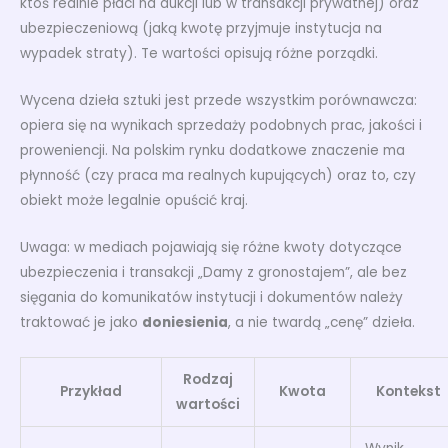
ktoś realnie płaci na aukcji lub w transakcji prywatnej) oraz
ubezpieczeniową (jaką kwotę przyjmuje instytucja na
wypadek straty). Te wartości opisują różne porządki.
Wycena dzieła sztuki jest przede wszystkim porównawcza:
opiera się na wynikach sprzedaży podobnych prac, jakości i
proweniencji. Na polskim rynku dodatkowe znaczenie ma
płynność (czy praca ma realnych kupujących) oraz to, czy
obiekt może legalnie opuścić kraj.
Uwaga: w mediach pojawiają się różne kwoty dotyczące
ubezpieczenia i transakcji „Damy z gronostajem”, ale bez
sięgania do komunikatów instytucji i dokumentów należy
traktować je jako
doniesienia
, a nie twardą „cenę” dzieła.
Rodzaj
Przykład
Kwota
Kontekst
wartości