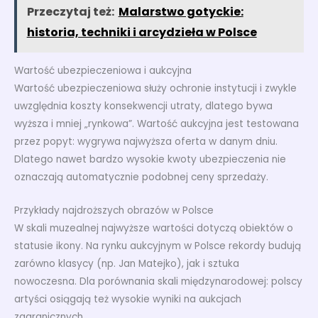
Przeczytaj też:
Malarstwo gotyckie:
historia, techniki i arcydzieła w Polsce
Wartość ubezpieczeniowa i aukcyjna
Wartość ubezpieczeniowa służy ochronie instytucji i zwykle
uwzględnia koszty konsekwencji utraty, dlatego bywa
wyższa i mniej „rynkowa”. Wartość aukcyjna jest testowana
przez popyt: wygrywa najwyższa oferta w danym dniu.
Dlatego nawet bardzo wysokie kwoty ubezpieczenia nie
oznaczają automatycznie podobnej ceny sprzedaży.
Przykłady najdroższych obrazów w Polsce
W skali muzealnej najwyższe wartości dotyczą obiektów o
statusie ikony. Na rynku aukcyjnym w Polsce rekordy budują
zarówno klasycy (np. Jan Matejko), jak i sztuka
nowoczesna. Dla porównania skali międzynarodowej: polscy
artyści osiągają też wysokie wyniki na aukcjach
zagranicznych.