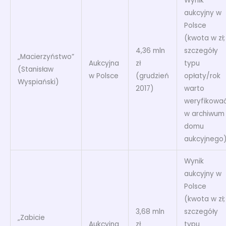
Wynik
aukcyjny w
Polsce
(kwota w zł;
4,36 mln
szczegóły
„Macierzyństwo”
Aukcyjna
zł
typu
(Stanisław
w Polsce
(grudzień
opłaty/rok
Wyspiański)
2017)
warto
weryfikowa
w archiwum
domu
aukcyjnego
Wynik
aukcyjny w
Polsce
(kwota w zł;
3,68 mln
szczegóły
„Zabicie
Aukcyjna
zł
typu