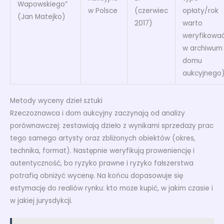
Wapowskiego”
w Polsce
(czerwiec
opłaty/rok
(Jan Matejko)
2017)
warto
weryfikowa
w archiwum
domu
aukcyjnego
Metody wyceny dzieł sztuki
Rzeczoznawca i dom aukcyjny zaczynają od analizy
porównawczej: zestawiają dzieło z wynikami sprzedaży prac
tego samego artysty oraz zbliżonych obiektów (okres,
technika, format). Następnie weryfikują proweniencję i
autentyczność, bo ryzyko prawne i ryzyko fałszerstwa
potrafią obniżyć wycenę. Na końcu dopasowuje się
estymację do realiów rynku: kto może kupić, w jakim czasie i
w jakiej jurysdykcji.